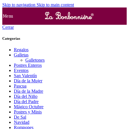
Skip to navigation
Skip to main content
Menu
Cerrar
Categorías
Regalos
Galletas
Galletones
Postres Enteros
Eventos
San Valentín
Día de la Mujer
Pascua
Día de la Madre
Día del Niño
Día del Padre
Mágico Octubre
Postres y Minis
De Sal
Navidad
Rompopes