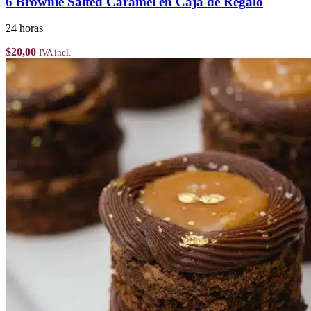
6 Brownie Salted Caramel en Caja de Regalo
24 horas
$
20,00
IVA incl.