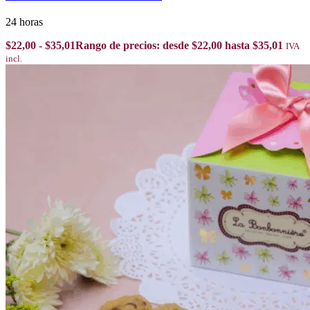
24 horas
$
22,00
-
$
35,01
Rango de precios: desde $22,00 hasta $35,01
IVA
incl.