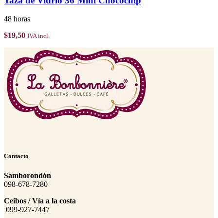
Taza de Vidrio 36 Mini Chocochip
48 horas
$
19,50
IVA incl.
Contacto
Samborondón
098-678-7280
Ceibos / Vía a la costa
099-927-7447