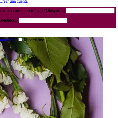
Crear una cuenta
ario o correo electrónico
*
Obligatorio
Obligatorio
ontraseña?
Recordarme