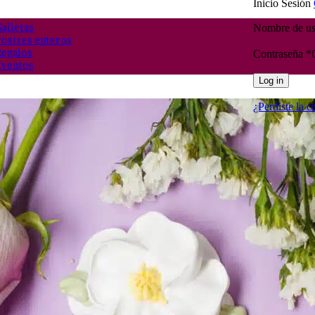
Inicio Sesión
alletas
Nombre de usu
Postres enteros
Regalos
Contraseña
*
Eventos
Log in
¿Perdiste la c