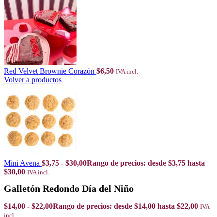
Red Velvet Brownie Corazón
$
6,50
IVA incl.
Volver a productos
Mini Avena
$
3,75
-
$
30,00
Rango de precios: desde $3,75 hasta
$30,00
IVA incl.
Galletón Redondo Día del Niño
$
14,00
-
$
22,00
Rango de precios: desde $14,00 hasta $22,00
IVA
incl.