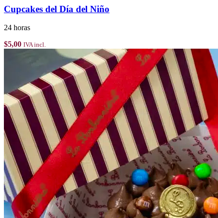
Cupcakes del Día del Niño
24 horas
$
5,00
IVA incl.