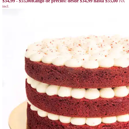
$
34,99
-
$
55,00
Rango de precios: desde $34,99 hasta $55,00
IVA
incl.