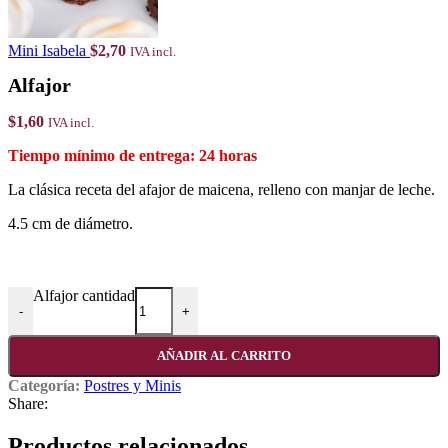
Mini Isabela
$
2,70
IVA incl.
Alfajor
$
1,60
IVA incl.
24 horas
La clásica receta del afajor de maicena, relleno con manjar de leche.
4.5 cm de diámetro.
Alfajor cantidad
-
+
AÑADIR AL CARRITO
Categoría:
Postres y Minis
Share:
Productos relacionados