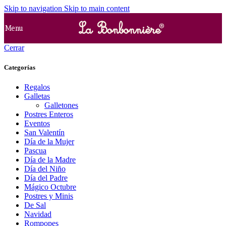
Skip to navigation
Skip to main content
Menu
Cerrar
Categorías
Regalos
Galletas
Galletones
Postres Enteros
Eventos
San Valentín
Día de la Mujer
Pascua
Día de la Madre
Día del Niño
Día del Padre
Mágico Octubre
Postres y Minis
De Sal
Navidad
Rompopes